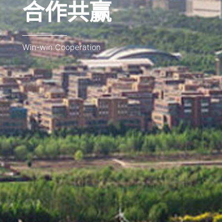
合作共赢
Win-win Cooperation